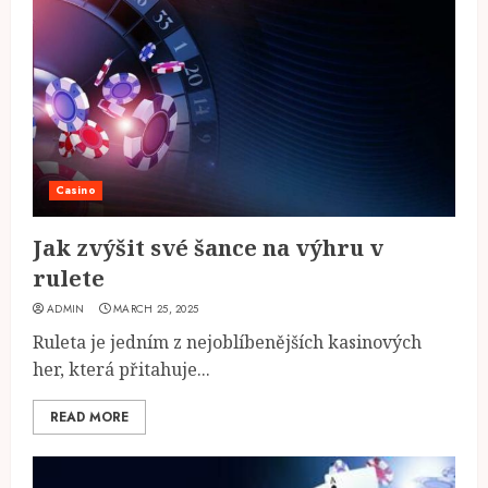
Casino
Jak zvýšit své šance na výhru v
rulete
ADMIN
MARCH 25, 2025
Ruleta je jedním z nejoblíbenějších kasinových
her, která přitahuje...
READ MORE