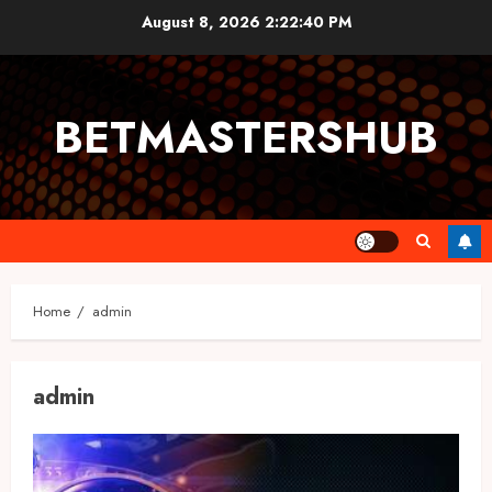
Skip
August 8, 2026
2:22:41 PM
to
content
BETMASTERSHUB
Home
admin
admin