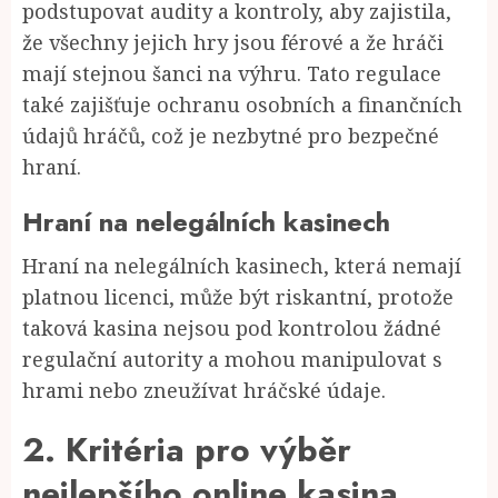
podstupovat audity a kontroly, aby zajistila,
že všechny jejich hry jsou férové a že hráči
mají stejnou šanci na výhru. Tato regulace
také zajišťuje ochranu osobních a finančních
údajů hráčů, což je nezbytné pro bezpečné
hraní.
Hraní na nelegálních kasinech
Hraní na nelegálních kasinech, která nemají
platnou licenci, může být riskantní, protože
taková kasina nejsou pod kontrolou žádné
regulační autority a mohou manipulovat s
hrami nebo zneužívat hráčské údaje.
2. Kritéria pro výběr
nejlepšího online kasina