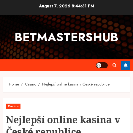
Skip
August 7, 2026
8:44:32 PM
to
content
BETMASTERSHUB
Home
Casino
Nejlepší online kasina v České republice
Casino
Nejlepší online kasina v
České republice