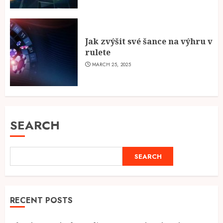
Jak zvýšit své šance na výhru v
rulete
MARCH 25, 2025
SEARCH
SEARCH
RECENT POSTS