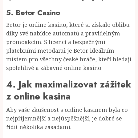
5. Betor Casino
Betor je online kasino, které si získalo oblibu
díky své nabídce automatů a pravidelným
promoakcím. S licencí a bezpečnými
platebními metodami je Betor ideálním
místem pro všechny české hráče, kteří hledají
spolehlivé a zábavné online kasino.
4. Jak maximalizovat zážitek
z online kasina
Aby vaše zkušenost s online kasinem byla co
nejpříjemnější a nejúspěšnější, je dobré se
řídit několika zásadami.