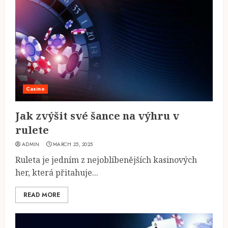
Casino
Jak zvýšit své šance na výhru v
rulete
ADMIN
MARCH 25, 2025
Ruleta je jedním z nejoblíbenějších kasinových
her, která přitahuje...
READ MORE